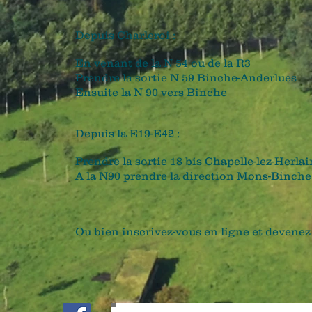
Depuis Charleroi :
En venant de la N 54 ou de la R3
Prendre la sortie N 59 Binche-Anderlues
Ensuite la N 90 vers Binche
Depuis la E19-E42 :
Prendre la sortie 18 bis Chapelle-lez-Herla
A la N90 prendre la direction Mons-Binche
Ou bien inscrivez-vous en ligne et devenez