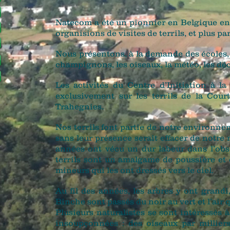
Natecom a été un pionnier en Belgique en 
organisions de visites de terrils, et plus p
Nous présentons, à la demande des écoles, d
champignons, les oiseaux, la météo, les déc
Les activités du Centre d’Initiation à l
exclusivement sur les terrils de la Court
Trahegnies.
Nos terrils font partie de notre environne
sans leur présence serait effacer de notr
années ont vécu un dur labeur dans l’obscu
terrils sont un amalgame de poussière et d
mineurs qui les ont dressés vers le ciel.
Au fil des années, les arbres y ont grandi, 
Binche sont passés du noir au vert et l’air 
Plusieurs naturalistes se sont intéressés à
insoupçonnées : des oiseaux par milliers