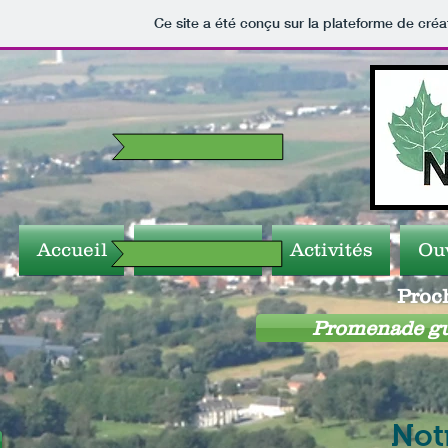
Ce site a été conçu sur la plateforme de créa
Accueil
Nouvelles
Activités
Ou
Proch
Promenade gui
Notr