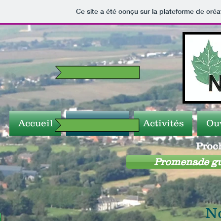
Ce site a été conçu sur la plateforme de créa
Accueil
Nouvelles
Activités
Ou
Proch
Promenade gui
N