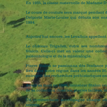
En 1935, la classe maternelle de Madame Du
Le cours de couture sera marqué pendant 
Delporte Marie-Louise qui débuta son ens
1984.
Aujourd’hui encore, les Levallois appellent 
Le château Trigallez, outre ses nombreus
Stalon. Celle-ci met en valeur une collec
paléontologie et de la minéralogie.
Pierre Stalon se passionna dès l'enfance 
lieu dans notre région dans les années 2
entreprit des recherches préhistoriques en
Avant sa mort en 1986, monsieur Stalon co
de sa collection (fossiles, pierres taillées
Un commentaire accompagne chaque objet
secrets.