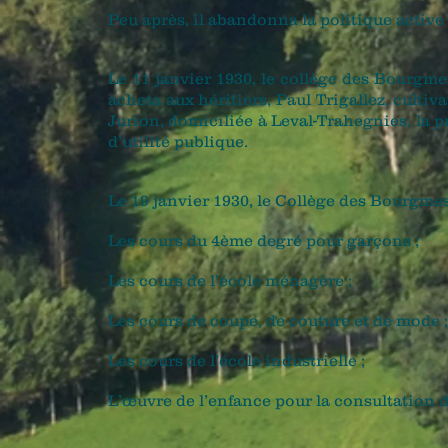
Peu après, il abandonna la politique active 
Le 11 janvier 1930, le collège des Bourg
acheta aux héritiers, Paul Trigallez, culti
Jurion, domiciliée à Leval-Trahegnies, la 
d’utilité publique.
Le 19 janvier 1930, le Collège des Bourgmes
Les cours du 4ème degré pour garçons ;
Les cours de l’école ménagère ;
Les cours de coupe, de couture et de mode ;
Les cours de l’école industrielle ;
L’œuvre de l’enfance pour la consultation 