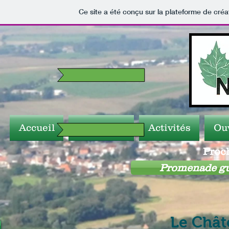
Ce site a été conçu sur la plateforme de créa
Accueil
Nouvelles
Activités
Ou
Proch
Promenade gui
Le Châte