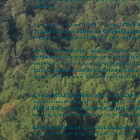
à Leval.
Lors des élections du 29 octobre 1878, at
Trigallez fit son entrée au Conseil.Nomm
diriger la commune de 1879 à 1921, soit pe
Sous son impulsion, l’administration com
achèvement du pavage de la rue principale
nouveau cimetière, aménagement de la plac
du Roi, construction de nouvelles écoles 
ardent défenseur de l’enseignement officie
Dès le début du XXème siècle, il quitta le
maison bourgeoise qu’il se fit construire 
lors, il devint maître-brasseur, reprit la b
années, s’installa à la brasserie de la Glaciè
Les élections du 24 avril 1921 amenèrent 
de Leval.Hector Trigallez fut le seul élu du p